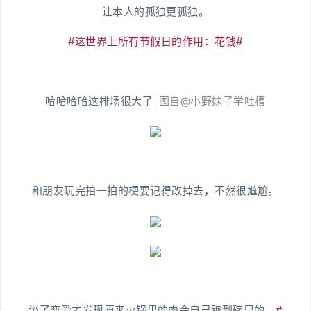
让本人的孤独更孤独。
#这世界上所有节假日的作用：花钱#
哈哈哈哈这排场很大了
图自@小野妹子学吐槽
和朋友玩完拍一拍的梗要记得改掉去，不然很尴尬。
谈了恋爱才发现原来火锅里的肉会自己跑到碗里的。
#