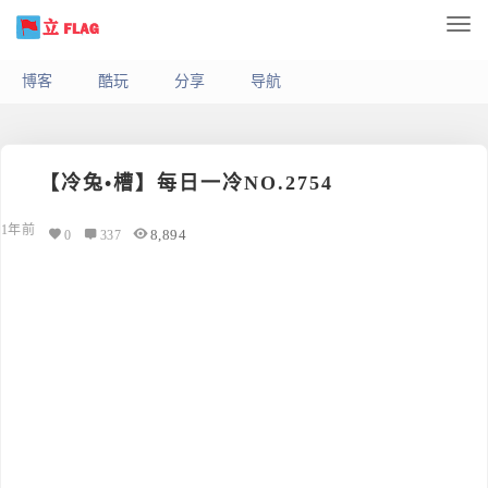
博客
酷玩
分享
导航
【冷兔•槽】每日一冷NO.2754
1年前
8,894
0
337