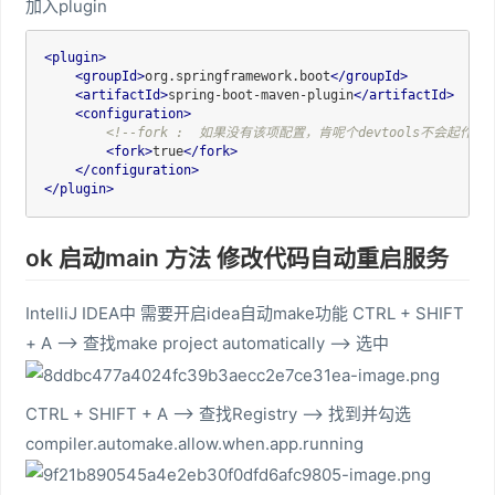
加入plugin
<
plugin
>
<
groupId
>
org.springframework.boot
</
groupId
>
<
artifactId
>
spring-boot-maven-plugin
</
artifactId
>
<
configuration
>
<!--fork :  如果没有该项配置，肯呢个devtools不会起作用，
<
fork
>
true
</
fork
>
</
configuration
>
</
plugin
>
ok 启动main 方法 修改代码自动重启服务
IntelliJ IDEA中 需要开启idea自动make功能 CTRL + SHIFT
+ A --> 查找make project automatically --> 选中
CTRL + SHIFT + A --> 查找Registry --> 找到并勾选
compiler.automake.allow.when.app.running