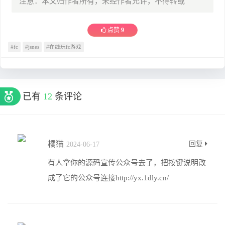
注意：本文归作者所有，未经作者允许，不得转载
点赞
9
#fc
#jsnes
#在线玩fc游戏
已有
12
条评论
橘猫
回复
2024-06-17
有人拿你的源码宣传公众号去了，把按键说明改
成了它的公众号连接http://yx.1dly.cn/