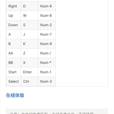
Right
D
Num-6
Up
W
Num-8
Down
S
Num-2
A
J
Num-7
B
K
Num-9
AA
Z
Num-/
BB
X
Num-*
Start
Enter
Num-1
Select
Ctrl
Num-3
在线体验