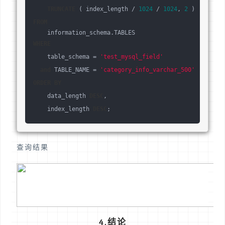
TRUNCATE
 ( index_length / 
1024
 / 
1024
, 
2
 )  
AS
"索
FROM
    information_schema.TABLES 
WHERE
    table_schema = 
'test_mysql_field'
and
 TABLE_NAME = 
'category_info_varchar_500'
ORDER
BY
    data_length 
DESC
,
    index_length 
DESC
;
查询结果
4.结论