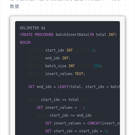
数据
DELIMITER $$
CREATE
PROCEDURE
 batchInsertData(
IN
 total 
INT
)
BEGIN
DECLARE
 start_idx 
INT
DEFAULT
1
;
DECLARE
 end_idx 
INT
;
DECLARE
 batch_size 
INT
DEFAULT
500
;
DECLARE
 insert_values 
TEXT
;
SET
 end_idx = 
LEAST
(total, start_idx + batch_size 
WHILE
 start_idx <= total 
DO
SET
 insert_values = 
''
;
WHILE
 start_idx <= end_idx 
DO
SET
 insert_values = 
CONCAT
(insert_values, 
SET
 start_idx = start_idx + 
1
;