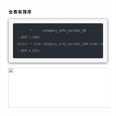
全表有排序
select
 * 
from
 category_info_varchar_50 
order
by
name
 
--耗时 1.498s
select
 * 
from
 category_info_varchar_500 
order
by
name
--耗时 4.875s