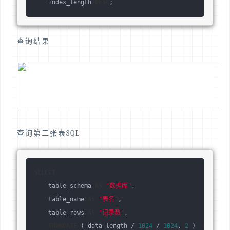
    index_length 
DESC
;
查询结果
查询第二张表SQL
SELECT
    table_schema 
AS
"数据库"
,
    table_name 
AS
"表名"
,
    table_rows 
AS
"记录数"
,
TRUNCATE
 ( data_length / 
1024
 / 
1024
, 
2
 )  
AS
"数据