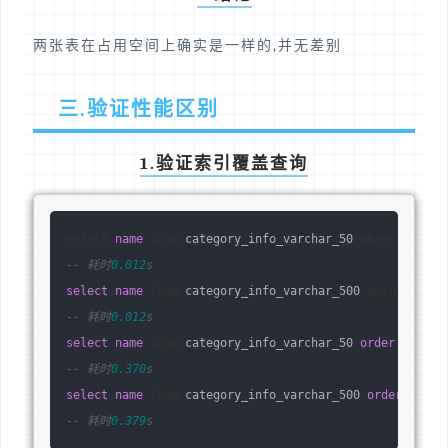
两张表在占用空间上确实是一样的,并无差别
三.验证性能区别
1.验证索引覆盖查询
select
name
from
 category_info_varchar_50 
where
name
 =
-- 耗时
0.012
s
select
name
from
 category_info_varchar_500 
where
name
 
-- 耗时
0.012
s
select
name
from
 category_info_varchar_50 
order
by
nam
-- 耗时
0.370
s
select
name
from
 category_info_varchar_500 
order
by
na
-- 耗时
0.379
s