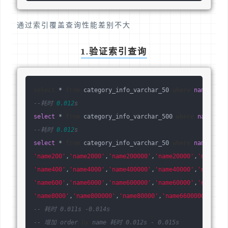
通过索引覆盖查询性能差别不大
1.验证索引查询
select
 * 
from
 category_info_varchar_50 
where
name
 = 
'n
--耗时 
0.012
s
select
 * 
from
 category_info_varchar_500 
where
name
 = 
'
--耗时 
0.012
s
select
 * 
from
 category_info_varchar_50 
where
name
in
(
'
'name200'
,
'name2000'
,
'name200000'
,
'name20000'
,
'name220
'name400'
,
'name4000'
,
'name400000'
,
'name40000'
,
'name440
'name600'
,
'name6000'
,
'name600000'
,
'name60000'
,
'name660
'name8000'
,
'name800000'
,
'name80000'
,
'name6600000'
,
'nam
-- 耗时 0.011s -0.014s 
-- 增加 order 
by
 name 耗时 0.012s - 0.015s