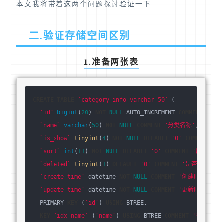
本文我将带着这两个问题探讨验证一下
二.验证存储空间区别
1.准备两张表
CREATE
TABLE
`category_info_varchar_50`
 (
`id`
bigint
(
20
) 
NOT
NULL
 AUTO_INCREMENT 
COMMENT
'主键
`name`
varchar
(
50
) 
NOT
NULL
COMMENT
'分类名称'
,
`is_show`
tinyint
(
4
) 
NOT
NULL
DEFAULT
'0'
COMMENT
'
`sort`
int
(
11
) 
NOT
NULL
DEFAULT
'0'
COMMENT
'序号'
,
`deleted`
tinyint
(
1
) 
DEFAULT
'0'
COMMENT
'是否删除'
,
`create_time`
 datetime 
NOT
NULL
COMMENT
'创建时间'
,
`update_time`
 datetime 
NOT
NULL
COMMENT
'更新时间'
,
  PRIMARY 
KEY
 (
`id`
) 
USING
 BTREE,
KEY
`idx_name`
 (
`name`
) 
USING
 BTREE 
COMMENT
'名称索引