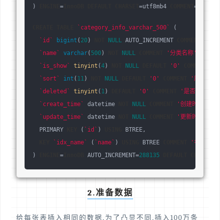
) 
ENGINE
=
InnoDB
DEFAULT
CHARSET
=utf8mb4 
COMMENT
=
'分类'
;
CREATE
TABLE
`category_info_varchar_500`
 (
`id`
bigint
(
20
) 
NOT
NULL
 AUTO_INCREMENT 
COMMENT
'主键
`name`
varchar
(
500
) 
NOT
NULL
COMMENT
'分类名称'
,
`is_show`
tinyint
(
4
) 
NOT
NULL
DEFAULT
'0'
COMMENT
'
`sort`
int
(
11
) 
NOT
NULL
DEFAULT
'0'
COMMENT
'序号'
,
`deleted`
tinyint
(
1
) 
DEFAULT
'0'
COMMENT
'是否删除'
,
`create_time`
 datetime 
NOT
NULL
COMMENT
'创建时间'
,
`update_time`
 datetime 
NOT
NULL
COMMENT
'更新时间'
,
  PRIMARY 
KEY
 (
`id`
) 
USING
 BTREE,
KEY
`idx_name`
 (
`name`
) 
USING
 BTREE 
COMMENT
'名称索引
) 
ENGINE
=
InnoDB
 AUTO_INCREMENT=
288135
DEFAULT
CHARSET
=
2.准备数据
给每张表插入相同的数据,为了凸显不同,插入100万条