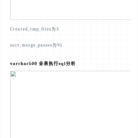
Created_tmp_files为3
sort_merge_passes为95
varchar500 全表执行sql分析