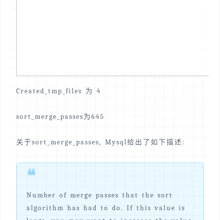
Created_tmp_files 为 4
sort_merge_passes为645
关于sort_merge_passes, Mysql给出了如下描述:
❝
Number of merge passes that the sort
algorithm has had to do. If this value is