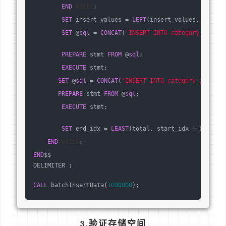
END
WHILE
;
SET
 insert_values = 
LEFT
(insert_values, 
LENGTH
SET
 @
sql
 = 
CONCAT
(
'INSERT INTO category_info_v
PREPARE
 stmt 
FROM
 @
sql
;
EXECUTE
 stmt;
SET
 @
sql
 = 
CONCAT
(
'INSERT INTO category_info_va
PREPARE
 stmt 
FROM
 @
sql
;
EXECUTE
 stmt;
SET
 end_idx = 
LEAST
(total, start_idx + batch_s
END
WHILE
;
END
$$
DELIMITER ;
CALL
 batchInsertData(
1000000
);
3.验证存储空间