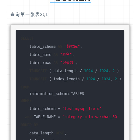
查询第一张表SQL
SELECT
    table_schema 
AS
"数据库"
,
    table_name 
AS
"表名"
,
    table_rows 
AS
"记录数"
,
TRUNCATE
 ( data_length / 
1024
 / 
1024
, 
2
 )  
AS
"数据
TRUNCATE
 ( index_length / 
1024
 / 
1024
, 
2
 )  
AS
"索
FROM
    information_schema.TABLES 
WHERE
    table_schema = 
'test_mysql_field'
and
 TABLE_NAME = 
'category_info_varchar_50'
ORDER
BY
    data_length 
DESC
,