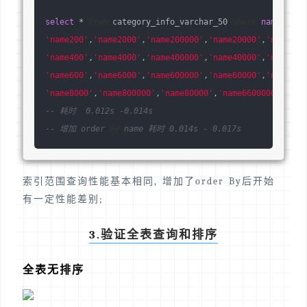
select
 * 
from
 category_info_varchar_50 
where
name
in
(
'
'name200'
,
'name2000'
,
'name200000'
,
'name20000'
,
'name220
'name400'
,
'name4000'
,
'name400000'
,
'name40000'
,
'name440
'name600'
,
'name6000'
,
'name600000'
,
'name60000'
,
'name660
'name8000'
,
'name800000'
,
'name80000'
,
'name6600000'
,
'nam
-- 耗时  0.012s -0.014s 
-- 增加 order 
by
 name 耗时 0.014s - 0.017s
索引范围查询性能基本相同, 增加了order By后开始
有一定性能差别;
3.验证全表查询和排序
全表无排序